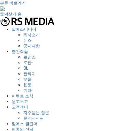
본문 바로가기
즐겨찾기
홈
알에스미디어
회사소개
뉴스
공지사항
출간작품
로맨스
로판
BL
판타지
무협
웹툰
기타
이벤트 소식
원고투고
고객센터
자주묻는 질문
문의게시판
알에스 캘린더
명예의 전당