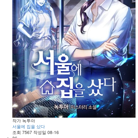
작가
녹투아
서울에 집을 샀다
조회
7567
작성일
08-16
36