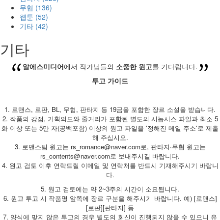
무협 (136)
웹툰 (52)
기타 (42)
기타
알에스미디어
에서 작가님들의
소중한 원고
를 기다립니다.
투고 가이드
1. 로맨스, 로판, BL, 무협, 판타지 등 19금을 포함한 장르 소설을 받습니다.
2. 작품의 강점, 기획의도와 줄거리가 포함된 별도의 시놉시스 파일과 최소 5
화 이상 또는 5만 자(공백포함) 이상의 원고 파일을 '정해진 메일 주소'로 제출
해 주십시오.
3. 로맨스팀 원고는 rs_romance@naver.com로, 판타지·무협 원고는
rs_contents@naver.com로 보내주시길 바랍니다.
4. 원고 검토 이후 연락드릴 이메일 및 연락처를 반드시 기재해주시기 바랍니
다.
5. 원고 검토에는 약 2~3주의 시간이 소요됩니다.
6. 원고 투고 시 작품명 앞쪽에 장르 구분을 해주시기 바랍니다. 예) [로맨스]
[로판][판타지] 등
7. 양식에 맞지 않은 투고의 경우 별도의 회신이 진행되지 않을 수 있으니 유