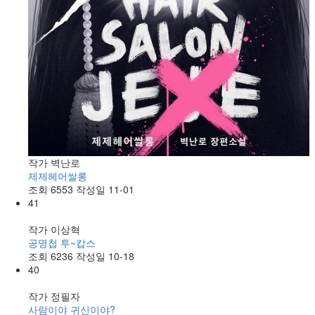
작가
벽난로
제제헤어쌀롱
조회
6553
작성일
11-01
41
작가
이상혁
공명첩 투~캅스
조회
6236
작성일
10-18
40
작가
정필자
사람이야 귀신이야?