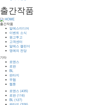
출간작품
HOME
출간작품
알에스미디어
이벤트 소식
원고투고
고객센터
알에스 캘린더
명예의 전당
기타
로맨스
로판
BL
판타지
무협
웹툰
로맨스 (435)
로판 (116)
BL (127)
판타지 (326)