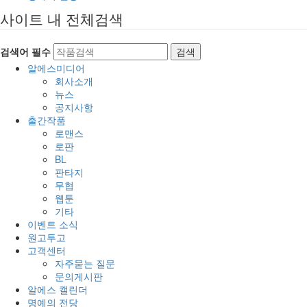
사이트 내 전체검색
검색어 필수
검색
알에스미디어
회사소개
뉴스
공지사항
출간작품
로맨스
로판
BL
판타지
무협
웹툰
기타
이벤트 소식
원고투고
고객센터
자주묻는 질문
문의게시판
알에스 캘린더
명예의 전당