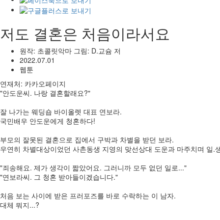
저도 결혼은 처음이라서요
원작: 초콜릿악마 그림: D.교슘 저
2022.07.01
웹툰
연재처: 카카오페이지
"안도운씨. 나랑 결혼할래요?"
잘 나가는 웨딩숍 바이올렛 대표 연보라.
국민배우 안도운에게 청혼하다!
부모의 잘못된 결혼으로 집에서 구박과 차별을 받던 보라.
우연히 차별대상이었던 사촌동생 지영의 맞선상대 도운과 마주치며 일.생.일
"죄송해요. 제가 생각이 짧았어요. 그러니까 모두 없던 일로..."
"연보라씨. 그 청혼 받아들이겠습니다."
처음 보는 사이에 받은 프러포즈를 바로 수락하는 이 남자.
대체 뭐지...?