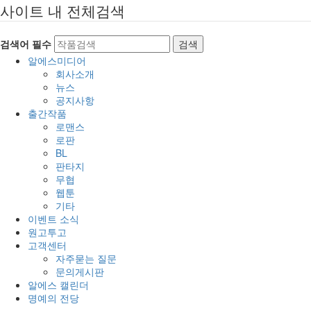
사이트 내 전체검색
검색어 필수
검색
알에스미디어
회사소개
뉴스
공지사항
출간작품
로맨스
로판
BL
판타지
무협
웹툰
기타
이벤트 소식
원고투고
고객센터
자주묻는 질문
문의게시판
알에스 캘린더
명예의 전당