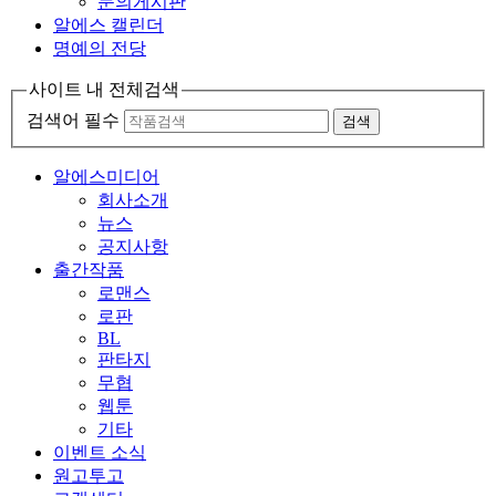
문의게시판
알에스 캘린더
명예의 전당
사이트 내 전체검색
검색어 필수
검색
알에스미디어
회사소개
뉴스
공지사항
출간작품
로맨스
로판
BL
판타지
무협
웹툰
기타
이벤트 소식
원고투고