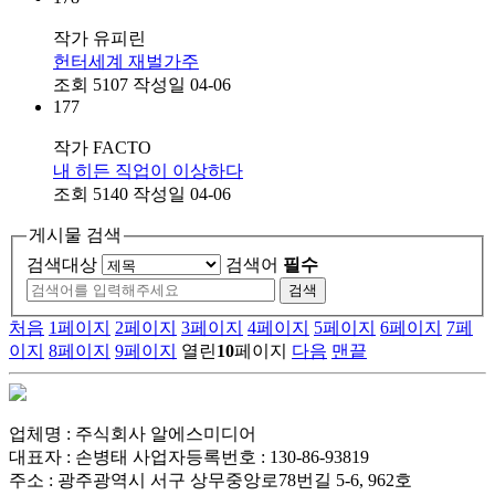
작가
유피린
헌터세계 재벌가주
조회
5107
작성일
04-06
177
작가
FACTO
내 히든 직업이 이상하다
조회
5140
작성일
04-06
게시물 검색
검색대상
검색어
필수
처음
1
페이지
2
페이지
3
페이지
4
페이지
5
페이지
6
페이지
7
페
이지
8
페이지
9
페이지
열린
10
페이지
다음
맨끝
업체명 : 주식회사 알에스미디어
대표자 : 손병태 사업자등록번호 : 130-86-93819
주소 : 광주광역시 서구 상무중앙로78번길 5-6, 962호