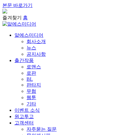
본문 바로가기
즐겨찾기
홈
알에스미디어
회사소개
뉴스
공지사항
출간작품
로맨스
로판
BL
판타지
무협
웹툰
기타
이벤트 소식
원고투고
고객센터
자주묻는 질문