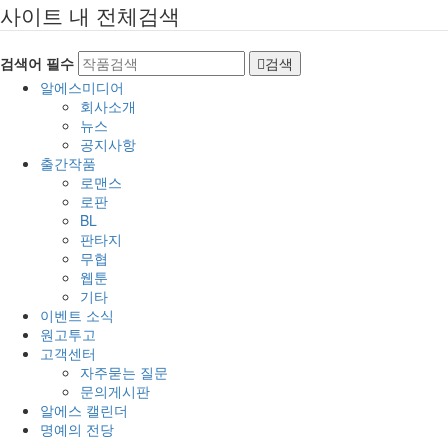
사이트 내 전체검색
검색어 필수
검색
알에스미디어
회사소개
뉴스
공지사항
출간작품
로맨스
로판
BL
판타지
무협
웹툰
기타
이벤트 소식
원고투고
고객센터
자주묻는 질문
문의게시판
알에스 캘린더
명예의 전당