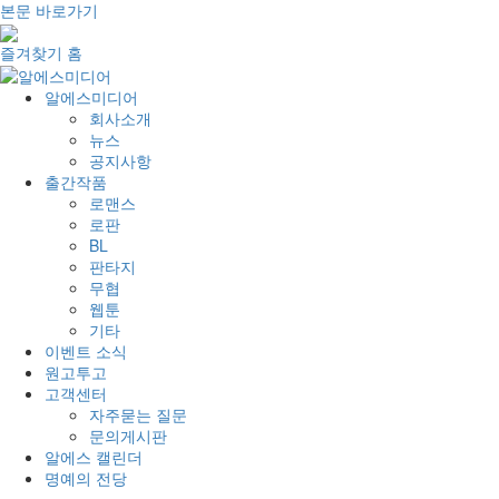
본문 바로가기
즐겨찾기
홈
알에스미디어
회사소개
뉴스
공지사항
출간작품
로맨스
로판
BL
판타지
무협
웹툰
기타
이벤트 소식
원고투고
고객센터
자주묻는 질문
문의게시판
알에스 캘린더
명예의 전당