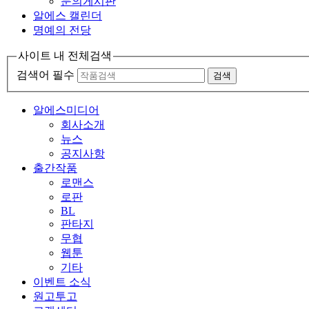
문의게시판
알에스 캘린더
명예의 전당
사이트 내 전체검색
검색어 필수
검색
알에스미디어
회사소개
뉴스
공지사항
출간작품
로맨스
로판
BL
판타지
무협
웹툰
기타
이벤트 소식
원고투고