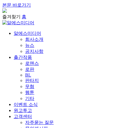
본문 바로가기
즐겨찾기
홈
알에스미디어
회사소개
뉴스
공지사항
출간작품
로맨스
로판
BL
판타지
무협
웹툰
기타
이벤트 소식
원고투고
고객센터
자주묻는 질문