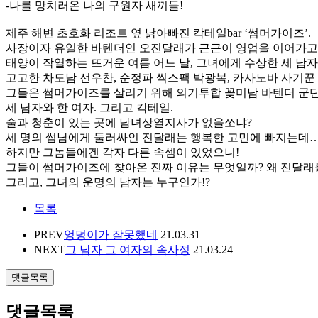
-나를 망치러온 나의 구원자 새끼들!
제주 해변 초호화 리조트 옆 낡아빠진 칵테일bar ‘썸머가이즈’.
사장이자 유일한 바텐더인 오진달래가 근근이 영업을 이어가고
태양이 작열하는 뜨거운 여름 어느 날, 그녀에게 수상한 세 남자
고고한 차도남 선우찬, 순정파 씩스팩 박광복, 카사노바 사기꾼
그들은 썸머가이즈를 살리기 위해 의기투합 꽃미남 바텐더 군단 
세 남자와 한 여자. 그리고 칵테일.
술과 청춘이 있는 곳에 남녀상열지사가 없을쏘냐?
세 명의 썸남에게 둘러싸인 진달래는 행복한 고민에 빠지는데…
하지만 그놈들에겐 각자 다른 속셈이 있었으니!
그들이 썸머가이즈에 찾아온 진짜 이유는 무엇일까? 왜 진달래
그리고, 그녀의 운명의 남자는 누구인가!?
목록
PREV
엉덩이가 잘못했네
21.03.31
NEXT
그 남자 그 여자의 속사정
21.03.24
댓글목록
댓글목록