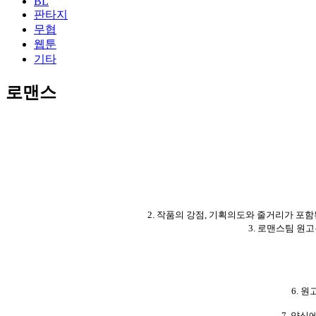
BL
판타지
무협
웹툰
기타
로맨스
2. 작품의 강점, 기획의도와 줄거리가 포함
3. 로맨스팀 원고는 
6. 
7. 양