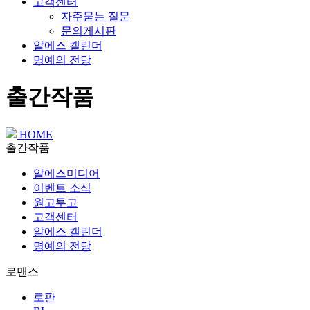
고객센터
자주묻는 질문
문의게시판
알에스 캘린더
명예의 전당
출간작품
HOME
출간작품
알에스미디어
이벤트 소식
원고투고
고객센터
알에스 캘린더
명예의 전당
로맨스
로판