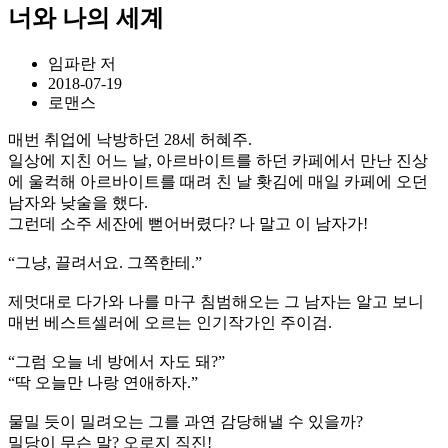
너와 나의 세계
임파란 저
2018-07-19
로맨스
매번 취업에 낙방하던 28세 허혜주.
일상에 지친 어느 날, 아르바이트를 하던 카페에서 만난 진상
에 울컥해 아르바이트를 때려 친 날 홧김에 매일 카페에 오던
남자와 낮술을 했다.
그런데 소주 세잔에 뻗어버렸다? 나 말고 이 남자가!
“그냥, 끌려서요. 그쪽한테.”
제멋대로 다가와 나를 마구 침범해오는 그 남자는 알고 보니
매번 베스트셀러에 오르는 인기작가인 주이검.
“그럼 오늘 네 방에서 자도 돼?”
“딱 오늘만 나랑 연애하자.”
물밀 듯이 밀려오는 그를 과연 감당해낼 수 있을까?
밀당이 무슨 말? 오로지 직진!