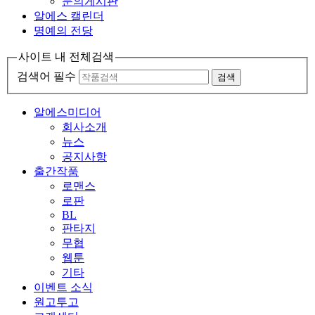
문의게시판
알에스 캘린더
명예의 전당
사이트 내 전체검색
검색어 필수
검색
알에스미디어
회사소개
뉴스
공지사항
출간작품
로맨스
로판
BL
판타지
무협
웹툰
기타
이벤트 소식
원고투고