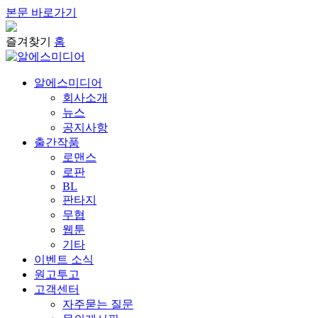
본문 바로가기
즐겨찾기
홈
알에스미디어
회사소개
뉴스
공지사항
출간작품
로맨스
로판
BL
판타지
무협
웹툰
기타
이벤트 소식
원고투고
고객센터
자주묻는 질문