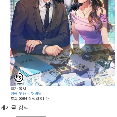
작가
몽시
연애 못하는 재벌님
조회
5564
작성일
01-14
게시물 검색