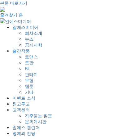
본문 바로가기
즐겨찾기
홈
알에스미디어
회사소개
뉴스
공지사항
출간작품
로맨스
로판
BL
판타지
무협
웹툰
기타
이벤트 소식
원고투고
고객센터
자주묻는 질문
문의게시판
알에스 캘린더
명예의 전당