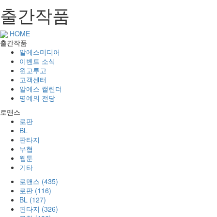
출간작품
HOME
출간작품
알에스미디어
이벤트 소식
원고투고
고객센터
알에스 캘린더
명예의 전당
로맨스
로판
BL
판타지
무협
웹툰
기타
로맨스 (435)
로판 (116)
BL (127)
판타지 (326)