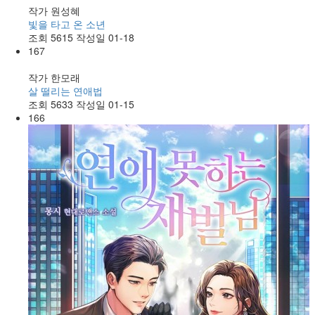
작가
원성혜
빛을 타고 온 소년
조회
5615
작성일
01-18
167
작가
한모래
살 떨리는 연애법
조회
5633
작성일
01-15
166