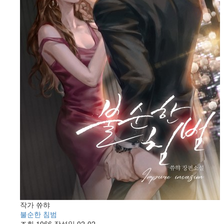
작가
쓔햐
불순한 침범
조회
1066
작성일
02-02