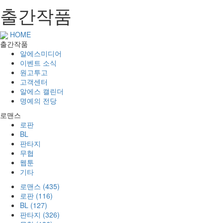
출간작품
HOME
출간작품
알에스미디어
이벤트 소식
원고투고
고객센터
알에스 캘린더
명예의 전당
로맨스
로판
BL
판타지
무협
웹툰
기타
로맨스 (435)
로판 (116)
BL (127)
판타지 (326)