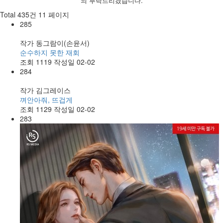
의 부탁드리겠습니다.
Total 435건
11 페이지
285
작가
동그람이(손윤서)
순수하지 못한 재회
조회
1119
작성일
02-02
284
작가
김그레이스
껴안아줘, 뜨겁게
조회
1129
작성일
02-02
283