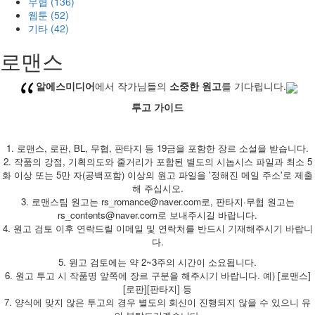
무협 (136)
웹툰 (52)
기타 (42)
로맨스
알에스미디어
에서 작가님들의
소중한 원고
를 기다립니다.
투고 가이드
1. 로맨스, 로판, BL, 무협, 판타지 등 19금을 포함한 장르 소설을 받습니다.
2. 작품의 강점, 기획의도와 줄거리가 포함된 별도의 시놉시스 파일과 최소 5
화 이상 또는 5만 자(공백포함) 이상의 원고 파일을 '정해진 메일 주소'로 제출
해 주십시오.
3. 로맨스팀 원고는 rs_romance@naver.com로, 판타지·무협 원고는
rs_contents@naver.com로 보내주시길 바랍니다.
4. 원고 검토 이후 연락드릴 이메일 및 연락처를 반드시 기재해주시기 바랍니
다.
5. 원고 검토에는 약 2~3주의 시간이 소요됩니다.
6. 원고 투고 시 작품명 앞쪽에 장르 구분을 해주시기 바랍니다. 예) [로맨스]
[로판][판타지] 등
7. 양식에 맞지 않은 투고의 경우 별도의 회신이 진행되지 않을 수 있으니 유