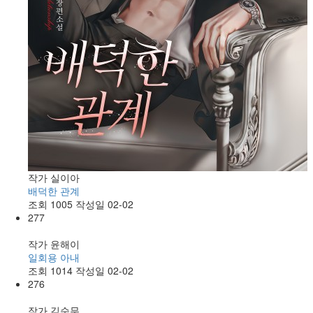
작가
실이아
배덕한 관계
조회
1005
작성일
02-02
277
작가
윤해이
일회용 아내
조회
1014
작성일
02-02
276
작가
김순무