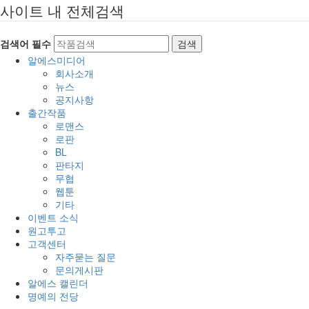
사이트 내 전체검색
검색어 필수
검색
알에스미디어
회사소개
뉴스
공지사항
출간작품
로맨스
로판
BL
판타지
무협
웹툰
기타
이벤트 소식
원고투고
고객센터
자주묻는 질문
문의게시판
알에스 캘린더
명예의 전당