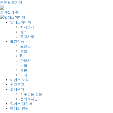
본문 바로가기
즐겨찾기
홈
알에스미디어
회사소개
뉴스
공지사항
출간작품
로맨스
로판
BL
판타지
무협
웹툰
기타
이벤트 소식
원고투고
고객센터
자주묻는 질문
문의게시판
알에스 캘린더
명예의 전당