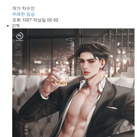
작가
차수인
무례한 짐승
조회
1027
작성일
02-02
278